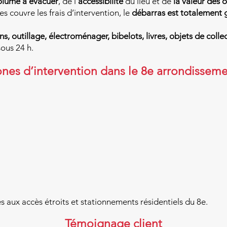
lume à évacuer
, de l’
accessibilité
du lieu et de
la valeur des o
es couvre les frais d’intervention, le
débarras est totalement g
s, outillage, électroménager, bibelots, livres, objets de colle
ous 24 h.
nes d’intervention dans le 8e arrondissem
 aux accès étroits et stationnements résidentiels du 8e.
Témoignage client