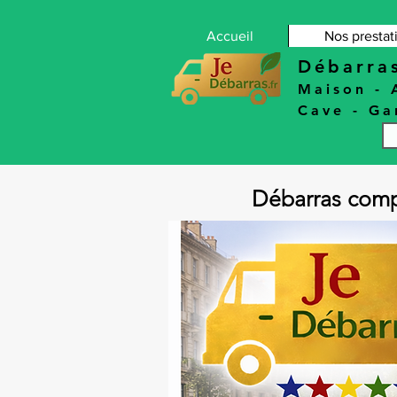
Accueil
Nos prestat
Débarra
Maison
-
Cave
-
Ga
Débarras comp