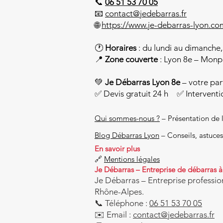
📞
06 51 53 70 05
📧
contact@jedebarras.fr
🌐
https://www.je-debarras-lyon.co
🕐
Horaires
: du lundi au dimanche,
📍
Zone couverte
: Lyon 8e – Monpl
💚
Je Débarras Lyon 8e
– votre par
✅ Devis gratuit 24 h ✅ Interventi
Qui sommes-nous ?
– Présentation de 
Blog Débarras Lyon
– Conseils, astuces
En savoir plus
🔗
Mentions légales
Je Débarras – Entreprise de débarras 
Je Débarras – Entreprise professio
Rhône-Alpes.
📞 Téléphone :
06 51 53 70 05
✉️ Email :
contact@jedebarras.fr