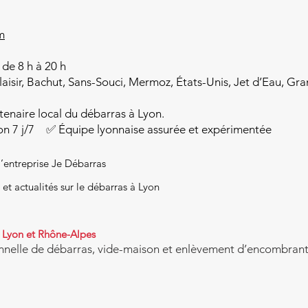
m
 de 8 h à 20 h
aisir, Bachut, Sans-Souci, Mermoz, États-Unis, Jet d’Eau, Gr
tenaire local du débarras à Lyon.
on 7 j/7 ✅ Équipe lyonnaise assurée et expérimentée
l’entreprise Je Débarras
 et actualités sur le débarras à Lyon
à Lyon et Rhône-Alpes
nnelle de débarras, vide-maison et enlèvement d’encombrants