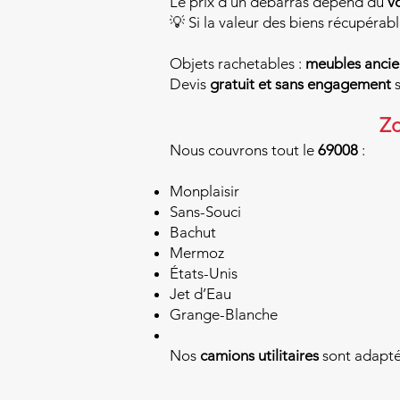
Le prix d’un débarras dépend du
vo
💡 Si la valeur des biens récupérabl
Objets rachetables :
meubles ancien
Devis
gratuit et sans engagement
s
Zo
Nous couvrons tout le
69008
:
Monplaisir
Sans-Souci
Bachut
Mermoz
États-Unis
Jet d’Eau
Grange-Blanche
Nos
camions utilitaires
sont adaptés