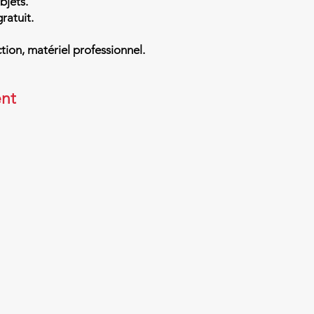
bjets.
ratuit.
ction, matériel professionnel.
ent