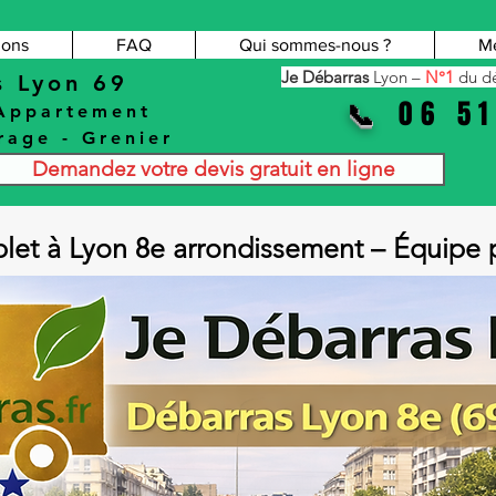
ions
FAQ
Qui sommes-nous ?
Me
Je Débarras
Lyon –
N°1
du dé
s Lyon 69
06 51
📞
Appartement
rage
-
Grenier
Demandez votre devis gratuit en ligne
let à Lyon 8e arrondissement – Équipe p