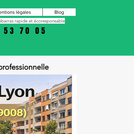
ntions légales
Blog
barras rapide et écoresponsable
 53 70 05
rofessionnelle