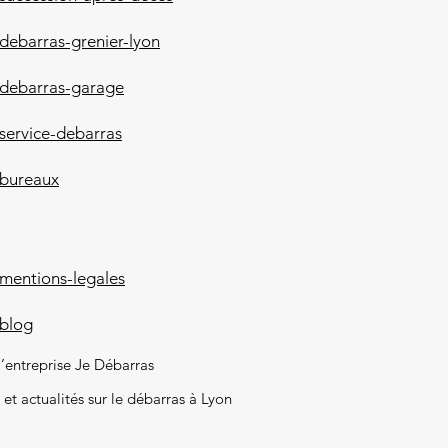
debarras-grenier-lyon
/debarras-garage
service-debarras
/bureaux
mentions-legales
/blog
l’entreprise Je Débarras
 et actualités sur le débarras à Lyon