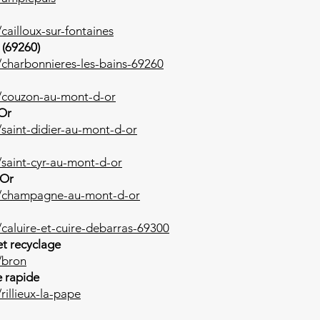
cailloux-sur-fontaines
 (69260)
/charbonnieres-les-bains-69260
m/couzon-au-mont-d-or
'Or
saint-didier-au-mont-d-or
/saint-cyr-au-mont-d-or
'Or
m/champagne-au-mont-d-or
caluire-et-cuire-debarras-69300
et recyclage
/bron
e rapide
rillieux-la-pape