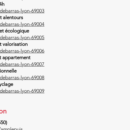
4h
/debarras-lyon-69003
t alentours
/debarras-lyon-69004
 et écologique
/debarras-lyon-69005
t valorisation
/debarras-lyon-69006
et appartement
/debarras-lyon-69007
ionnelle
/debarras-lyon-69008
yclage
/debarras-lyon-69009
on
550)
/amplepuis