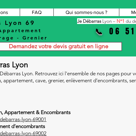
ions
FAQ
Qui sommes-nous ?
Me
Je Débarras
Lyon –
N°1
du dé
s Lyon 69
06 51
📞
Appartement
rage
-
Grenier
Demandez votre devis gratuit en ligne
rras Lyon
e Débarras Lyon. Retrouvez ici l'ensemble de nos pages pour 
, appartement, cave, grenier, enlèvement d’encombrants, servi
on, Appartement & Encombrants
/debarras-lyon-69001
ement d’encombrants
/debarras-lyon-69002