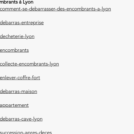
mbrants à Lyon
m/comment-se-debarrasser-des-encombrants-a-lyon
debarras-entreprise
decheterie-lyon
/encombrants
/collecte-encombrants-lyon
nlever-coffre-fort
/debarras-maison
/appartement
/debarras-cave-lyon
/succession-apres-deces