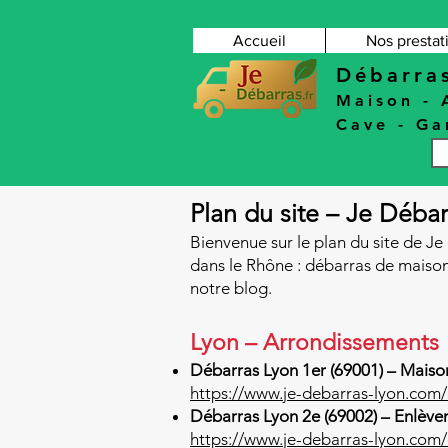
Accueil
Nos prestat
Débarra
Maison
-
Cave
-
Ga
Plan du site – Je Déba
Bienvenue sur le plan du site de J
dans le Rhône : débarras de maison
notre blog.
Lyon – Arrondissements
Débarras Lyon 1er (69001) – Mais
https://www.je-debarras-lyon.com
Débarras Lyon 2e (69002) – Enlèv
https://www.je-debarras-lyon.com