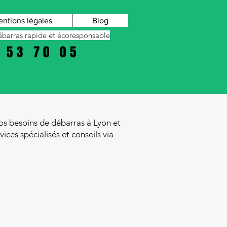
ntions légales
Blog
barras rapide et écoresponsable
 53 70 05
vos besoins de débarras à Lyon et
ces spécialisés et conseils via