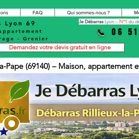
ions
FAQ
Qui sommes-nous ?
Me
Je Débarras
Lyon –
N°1
du dé
s Lyon 69
06 51
📞
Appartement
rage
-
Grenier
Demandez votre devis gratuit en ligne
-la-Pape (69140) – Maison, appartement e