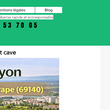
ntions légales
Blog
barras rapide et écoresponsable
 53 70 05
t cave