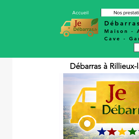
Accueil
Nos prestat
Débarra
Maison
-
Cave
-
Ga
Débarras à Rillieux