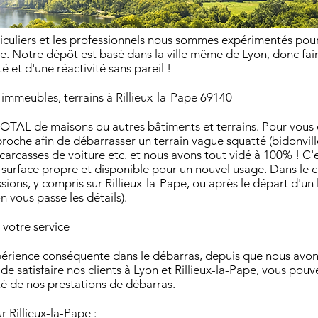
iculiers et les professionnels nous sommes expérimentés pou
. Notre dépôt est basé dans la ville même de Lyon, donc fair
é et d'une réactivité sans pareil !
immeubles, terrains à Rillieux-la-Pape 69140
s TOTAL de maisons ou autres bâtiments et terrains. Pour vou
che afin de débarrasser un terrain vague squatté (bidonville),
carcasses de voiture etc. et nous avons tout vidé à 100% ! C'es
ne surface propre et disponible pour un nouvel usage. Dans le c
sions, y compris sur Rillieux-la-Pape, ou après le départ d'un 
on vous passe les détails).
votre service
périence conséquente dans le débarras, depuis que nous avo
e satisfaire nos clients à Lyon et Rillieux-la-Pape, vous pouve
ité de nos prestations de débarras.
 Rillieux-la-Pape :