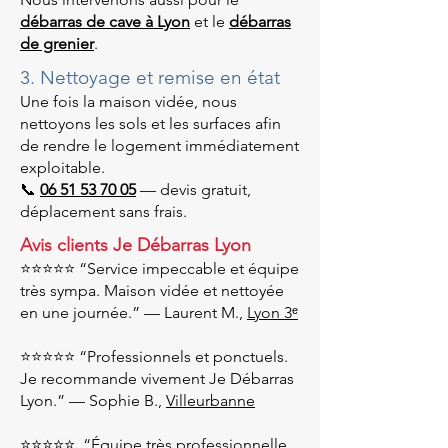
débarras de cave à Lyon
et le
débarras
de grenier
.
3. Nettoyage et remise en état
Une fois la maison vidée, nous
nettoyons les sols et les surfaces afin
de rendre le logement immédiatement
exploitable.
📞
06 51 53 70 05
— devis gratuit,
déplacement sans frais.
Avis clients Je Débarras Lyon
⭐⭐⭐⭐⭐ “Service impeccable et équipe
très sympa. Maison vidée et nettoyée
en une journée.” — Laurent M.,
Lyon 3ᵉ
⭐⭐⭐⭐⭐ “Professionnels et ponctuels.
Je recommande vivement Je Débarras
Lyon.” — Sophie B.,
Villeurbanne
⭐⭐⭐⭐⭐ “Équipe très professionnelle,