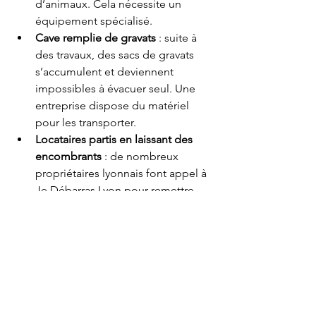
d’animaux. Cela nécessite un 
équipement spécialisé.
Cave remplie de gravats
 : suite à 
des travaux, des sacs de gravats 
s’accumulent et deviennent 
impossibles à évacuer seul. Une 
entreprise dispose du matériel 
pour les transporter.
Locataires partis en laissant des 
encombrants
 : de nombreux 
propriétaires lyonnais font appel à 
Je Débarras Lyon pour remettre 
leur bien en état rapidement.
Exemples avant / après
Rien n’est plus parlant que des images. 
Voici des exemples concrets de caves 
vidées à Lyon :