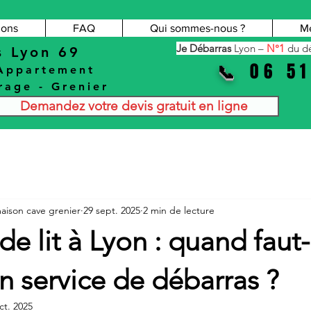
ions
FAQ
Qui sommes-nous ?
Me
Je Débarras
Lyon –
N°1
du dé
s Lyon 69
06 51
📞
Appartement
rage
-
Grenier
Demandez votre devis gratuit en ligne
aison cave grenier
29 sept. 2025
2 min de lecture
e lit à Lyon : quand faut-i
n service de débarras ?
ct. 2025