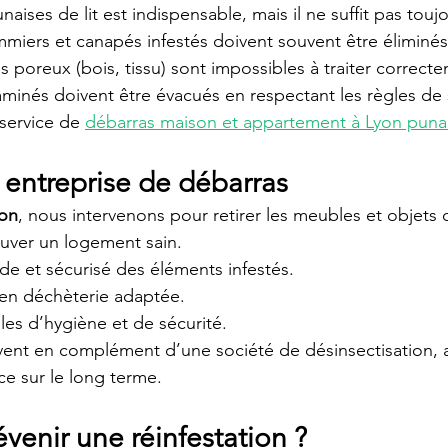
naises de lit est indispensable, mais il ne suffit pas toujo
miers et canapés infestés doivent souvent être éliminés
 poreux (bois, tissu) sont impossibles à traiter correct
minés doivent être évacués en respectant les règles de 
service de 
débarras maison et appartement à Lyon punais
 entreprise de débarras
yon
, nous intervenons pour retirer les meubles et objets 
ouver un logement sain.
de et sécurisé des éléments infestés.
’en déchèterie adaptée.
es d’hygiène et de sécurité.
vent en complément d’une société de désinsectisation, a
ace sur le long terme.
enir une réinfestation ?