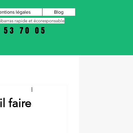
ntions légales
Blog
barras rapide et écoresponsable
 53 70 05
l faire