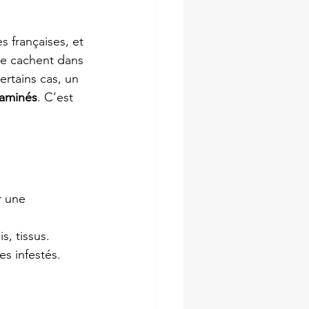
s françaises, et 
se cachent dans 
rtains cas, un 
taminés
. C’est 
r une 
s, tissus.
es infestés.