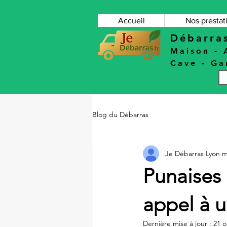
Accueil
Nos prestat
Débarra
Maison
-
Cave
-
Ga
Blog du Débarras
Je Débarras Lyon m
Punaises d
appel à u
Dernière mise à jour :
21 o