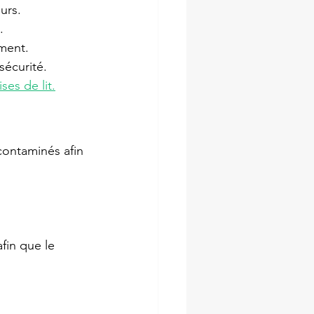
urs.
.
ement.
sécurité.
es de lit.
contaminés afin 
fin que le 